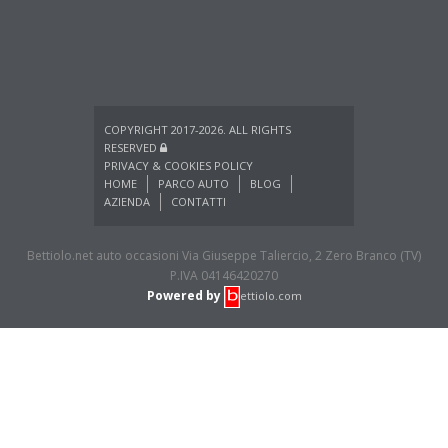
COPYRIGHT 2017-2026. ALL RIGHTS
RESERVED
PRIVACY & COOKIES POLICY
HOME
PARCO AUTO
BLOG
AZIENDA
CONTATTI
Bettiolo.net auto occasioni Via Giuseppe Taliercio, 2 Zero Branco (TV)
P.IVA 04146420270
Powered by
ettiolo.com