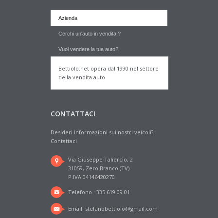
Azienda
Cerchi un'auto in vendita ?
Vuoi vendere la tua auto?
Bettiolo.net opera dal 1990 nel settore
della vendita auto
CONTATTACI
Desideri informazioni sui nostri veicoli?
Contattaci
Via Giuseppe Taliercio, 2
31059, Zero Branco (TV)
P.IVA 04146420270
Telefono : 335.619 09 01
Email:
stefanobettiolo@gmail.com