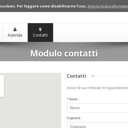
Per in
 cookies. Per leggere come disabilitarne l’uso,
leggi la nostra informati
Azienda
Contatti
Modulo contatti
Contatti
Inviaci le tue richieste; ti risponderem
*
Nome :
Cognome :