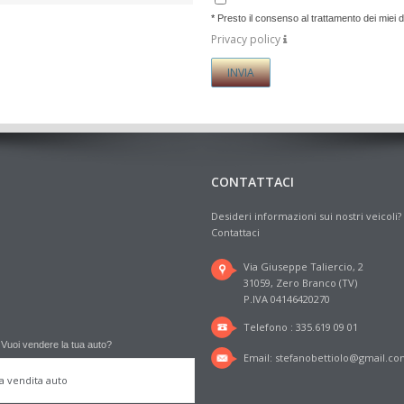
*
Presto il consenso al trattamento dei miei d
Privacy policy
CONTATTACI
Desideri informazioni sui nostri veicoli?
Contattaci
Via Giuseppe Taliercio, 2
31059, Zero Branco (TV)
P.IVA 04146420270
Telefono : 335.619 09 01
Vuoi vendere la tua auto?
Email:
stefanobettiolo@gmail.c
la vendita auto