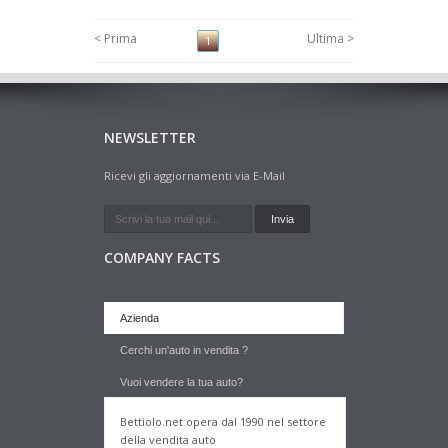
< Prima
Ultima >
1
NEWSLETTER
Ricevi gli aggiornamenti via E-Mail
COMPANY FACTS
Azienda
Cerchi un'auto in vendita ?
Vuoi vendere la tua auto?
Bettiolo.net opera dal 1990 nel settore
della vendita auto