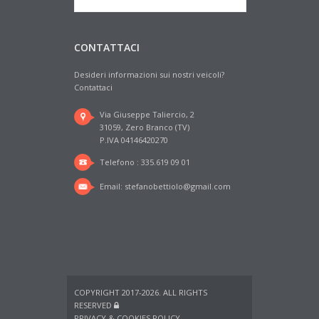
CONTATTACI
Desideri informazioni sui nostri veicoli?
Contattaci
Via Giuseppe Taliercio, 2
31059, Zero Branco (TV)
P.IVA 04146420270
Telefono : 335.619 09 01
Email:
stefanobettiolo@gmail.com
COPYRIGHT 2017-2026. ALL RIGHTS
RESERVED
PRIVACY & COOKIES POLICY