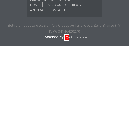
HOME
PARCO AUTO
BLOG
AZIENDA
CONTATTI
Bettiolo.net auto occasioni Via Giuseppe Taliercio, 2 Zero Branco (TV)
P.IVA 04146420270
Powered by
ettiolo.com